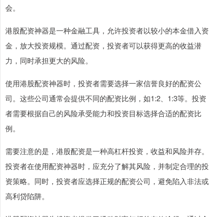
会。
港股配资神器是一种金融工具，允许投资者以较小的本金借入资
金，放大投资规模。通过配资，投资者可以获得更高的收益潜
力，同时承担更大的风险。
使用港股配资神器时，投资者需要选择一家信誉良好的配资公
司。这些公司通常会提供不同的配资比例，如1:2、1:3等。投资
者需要根据自己的风险承受能力和投资目标选择合适的配资比
例。
需要注意的是，港股配资是一种高杠杆投资，收益和风险并存。
投资者在使用配资神器时，应充分了解其风险，并制定合理的投
资策略。同时，投资者应选择正规的配资公司，避免陷入非法或
高利贷陷阱。