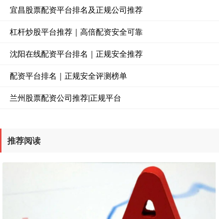
宜昌股票配资平台排名及正规公司推荐
杠杆炒股平台推荐｜高倍配资安全可靠
沈阳在线配资平台排名｜正规安全推荐
配资平台排名｜正规安全评测榜单
兰州股票配资公司推荐|正规平台
推荐阅读