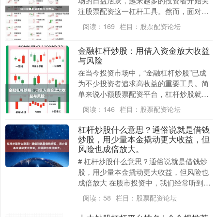
场的日益活跃，越来越多的投资者开始关
注股票配资这一杠杆工具。然而，面对市
场上众多的配资平台股票配资导航，如何
阅读：
169
栏目：
股票配资论坛
选择一家正规、安....
金融杠杆炒股：用借入资金放大收益
与风险
在当今投资市场中，“金融杠杆炒股”已成
为不少投资者追求高收益的重要工具。简
单来说小额股票配资平台，杠杆炒股就是
投资者通过向券商或其他金融机构借入资
阅读：
146
栏目：
股票配资论坛
金，以超出自身....
杠杆炒股什么意思？通俗说就是借钱
炒股，用少量本金撬动更大收益，但
风险也成倍放大。
# 杠杆炒股什么意思？通俗说就是借钱炒
股，用少量本金撬动更大收益，但风险也
成倍放大 在股市投资中，我们经常听到
“杠杆炒股”这个术语。对于刚接触股票投
阅读：
58
栏目：
股票配资论坛
资的朋友来说....