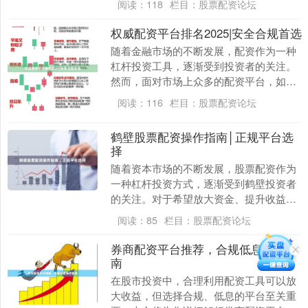
阅读：
118
栏目：
股票配资论坛
时也伴随着一定的....
权威配资平台排名2025|安全合规首选
随着金融市场的不断发展，配资作为一种
杠杆投资工具，逐渐受到投资者的关注。
然而，面对市场上众多的配资平台，如何
选择一家安全合规、值得信赖的机构，成
阅读：
116
栏目：
股票配资论坛
为投资者最关心的....
鹤壁股票配资操作指南│正规平台选
择
随着资本市场的不断发展，股票配资作为
一种杠杆投资方式，逐渐受到鹤壁投资者
的关注。对于希望放大资金、提升收益的
股民而言，了解如何规范操作并选择正规
阅读：
85
栏目：
股票配资论坛
平台至关重要。本....
券商配资平台推荐，合规低息操作指
南
在股市投资中，合理利用配资工具可以放
大收益，但选择合规、低息的平台至关重