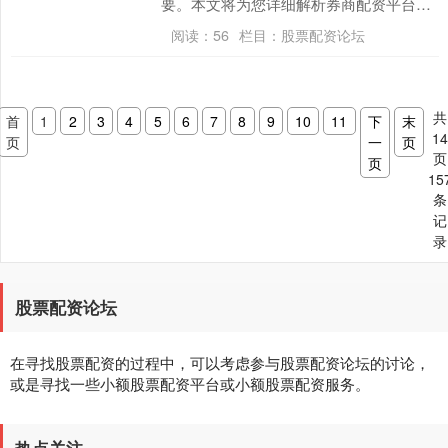
要。本文将为您详细解析券商配资平台的
筛选标准，并提供实用的操作指南，帮助
阅读：
56
栏目：
股票配资论坛
您在合规框架下实....
共
首
1
2
3
4
5
6
7
8
9
10
11
下
末
1
页
一
页
页
页
15
条
记
录
股票配资论坛
在寻找股票配资的过程中，可以考虑参与股票配资论坛的讨论，
或是寻找一些小额股票配资平台或小额股票配资服务。