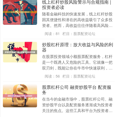
线上杠杆炒股风险警示与合规指南 |
投资者必读
随着金融科技的快速发展，线上杠杆炒股
因其便捷性和潜在的高收益吸引了众多投
资者。然而，高收益往往伴随着高风险，
尤其是杠杆交易，可能放大亏损，甚至导
阅读：
81
栏目：
股票配资论坛
致本金全部损失。....
炒股杠杆原理：放大收益与风险的利
器
在股票投资领域小额股票配资服务，杠杆
是一个既诱人又危险的工具。它就像一把
双刃剑，既能让你在牛市中快速获利，也
可能在熊市中让你血本无归。理解杠杆原
阅读：
56
栏目：
股票配资论坛
理，是每个投资者....
股票杠杆公司 融资炒股平台 配资服
务
在当今的金融市场中，股票杠杆公司、融
资炒股平台以及配资服务逐渐成为投资者
关注的焦点。这些工具和平台为投资者提
供了放大资金、提升收益的可能性，但同