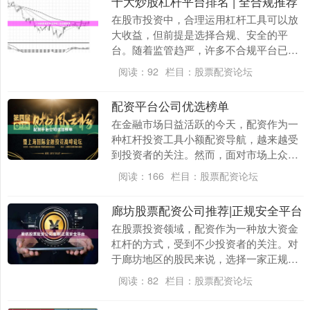
十大炒股杠杆平台排名 | 全合规推荐
在股市投资中，合理运用杠杆工具可以放
大收益，但前提是选择合规、安全的平
台。随着监管趋严，许多不合规平台已被
清理，投资者更需要一份权威、可靠的参
阅读：
92
栏目：
股票配资论坛
考指南。以下基于平....
配资平台公司优选榜单
在金融市场日益活跃的今天，配资作为一
种杠杆投资工具小额配资导航，越来越受
到投资者的关注。然而，面对市场上众多
的配资平台公司，如何选择一家安全、合
阅读：
166
栏目：
股票配资论坛
规、服务优质的平....
廊坊股票配资公司推荐|正规安全平台
在股票投资领域，配资作为一种放大资金
杠杆的方式，受到不少投资者的关注。对
于廊坊地区的股民来说，选择一家正规安
全的股票配资平台至关重要。本文将为您
阅读：
82
栏目：
股票配资论坛
解析如何甄别优质....