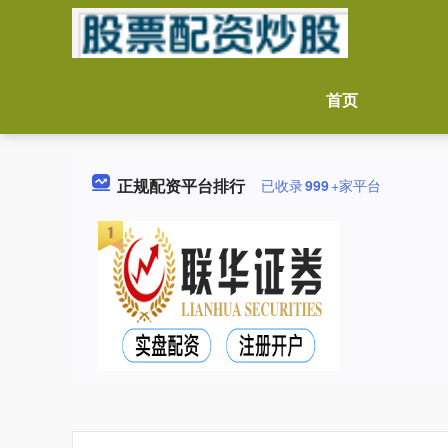
首页
正规配资平台排行
已收录
999
+家平台