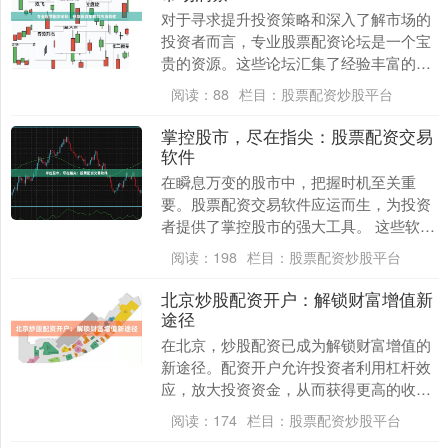
对于寻求提升投资策略和深入了解市场的
投资者而言，专业股票配资论坛是一个宝
贵的资源。这些论坛汇集了经验丰富的交
易员、分析师和投资者，他们分享见解、
阅读：
88
栏目：
股票配资炒股平台
讨论市场趋势并提....
掌控股市，尽在指尖：股票配资交易
软件
在瞬息万变的股市中，把握时机至关重
要。股票配资交易软件应运而生，为投资
者提供了掌控股市的强大工具。 这些软件
允许投资者使用杠杆，放大他们的交易规
阅读：
198
栏目：
股票配资炒股平台
模。通过借入资金....
北京炒股配资开户：解锁财富增值新
途径
在北京，炒股配资已成为解锁财富增值的
新途径。配资开户允许投资者利用杠杆效
应，放大投资资金，从而获得更高的收
益。 **配资开户的优势：** * **放大收
阅读：
174
栏目：
股票配资炒股平台
益：**....