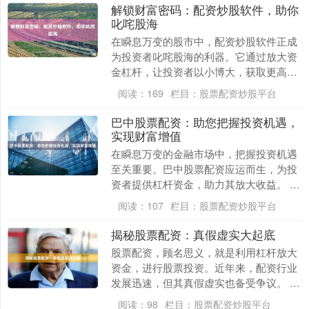
解锁财富密码：配资炒股软件，助你
叱咤股海
在瞬息万变的股市中，配资炒股软件正成
为投资者叱咤股海的利器。它通过放大资
金杠杆，让投资者以小博大，获取更高的
收益。 配资炒股软件的优势显而易见： *
阅读：
169
栏目：
股票配资炒股平台
**资金放....
巴中股票配资：助您把握投资机遇，
实现财富增值
在瞬息万变的金融市场中，把握投资机遇
至关重要。巴中股票配资应运而生，为投
资者提供杠杆资金，助力其放大收益。 **
何为股票配资？** 股票配资是一种融资方
阅读：
107
栏目：
股票配资炒股平台
式，投资....
揭秘股票配资：真假虚实大起底
股票配资，顾名思义，就是利用杠杆放大
资金，进行股票投资。近年来，配资行业
发展迅速，但其真假虚实也备受争议。 **
真：** * **放大收益：**配资可以放大投
阅读：
98
栏目：
股票配资炒股平台