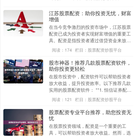
资....
江苏股票配资：助你投资无忧，财富
增值
在当今竞争激烈的投资市场中，江苏股票
配资已成为投资者实现财富增值的重要工
具。配资是指投资者通过借贷资金来放大
投资规模，从而提高收益率。 江苏股票配
阅读：
174
栏目：
股票配资炒股平台
资平台众多，提....
股市神器！推荐几款股票配资软件，
助你投资更轻松
在股市投资中，配资软件可以帮助投资者
放大收益，提升投资效率。以下推荐几款
实用的股票配资软件： **1. 恒信证券配资
** 恒信证券配资是国内领先的配资平台，
阅读：
121
栏目：
股票配资炒股平台
提供....
股票配资专业平台推荐，助您投资无
忧
在股票投资领域，配资是一个重要的工
具，可以帮助投资者放大收益。然而，选